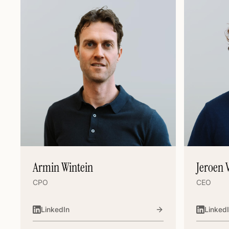
Armin Wintein
Jeroen V
CPO
CEO
LinkedIn
Linked