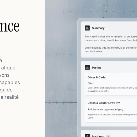
ence
la
ratique
avons
 capables
 guide
a réalité