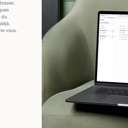
dossier,
lques
e du
déjà.
mme vous.