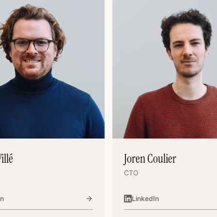
illé
Joren Coulier
CTO
In
LinkedIn