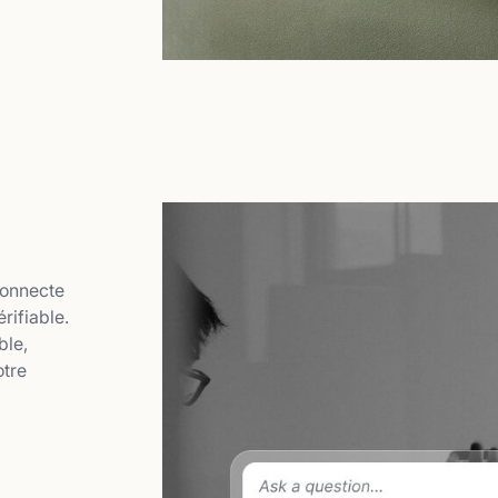
 connecte
rifiable.
ble,
otre