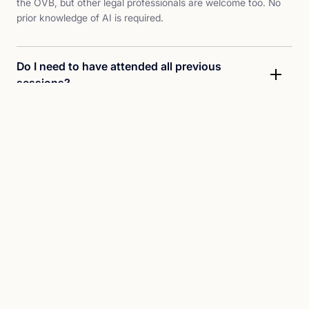
the OVB, but other legal professionals are welcome too. No
prior knowledge of AI is required.
Do I need to have attended all previous
sessions?
No, each session stands on its own. Those who attended
previous sessions will get more out of it, but it's not a
requirement.
Can I ask specific questions about my own
use of Alice?
Yes, the Q&A for this session is deliberately generous. Send
your questions in advance via the registration form.
Do you also organize regular demos over the