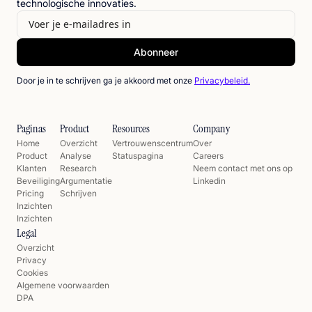
technologische innovaties.
Door je in te schrijven ga je akkoord met onze
Privacybeleid.
Paginas
Product
Resources
Company
Home
Overzicht
Vertrouwenscentrum
Over
Product
Analyse
Statuspagina
Careers
Klanten
Research
Neem contact met ons op
Beveiliging
Argumentatie
Linkedin
Pricing
Schrijven
Inzichten
Inzichten
Legal
Overzicht
Privacy
Cookies
Algemene voorwaarden
DPA