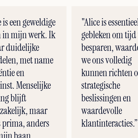
e is een geweldige
"Alice is essentiee
 in mijn werk. Ik
gebleken om tijd 
r duidelijke
besparen, waard
delen, met name
we ons volledig
iëntie en
kunnen richten 
inst. Menselijke
strategische
ing blijft
beslissingen en
zakelijk, maar
waardevolle
s prima, anders
klantinteracties.”
mijn baan