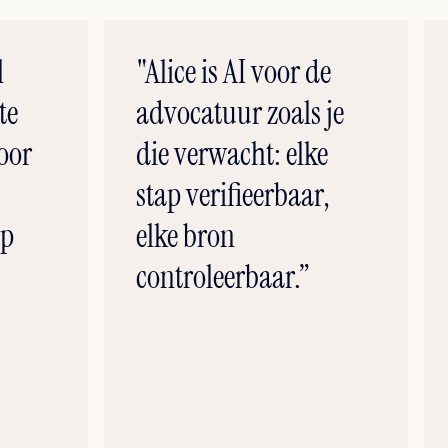
l
"Alice is AI voor de
te
advocatuur zoals je
oor
die verwacht: elke
stap verifieerbaar,
op
elke bron
controleerbaar.”