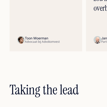
overb
Toon Moerman
Jan
Advocaat bij Advokomvest
Part
Taking the lead