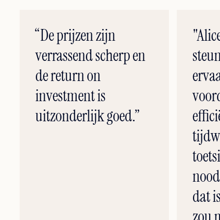
“De prijzen zijn
"Alic
verrassend scherp en
steun
de return on
ervaa
investment is
voor
uitzonderlijk goed.”
effic
tijdw
toets
nood
dat i
zou 